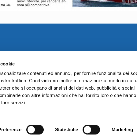
 cookie
Sede Amministrativa :
rsonalizzare contenuti ed annunci, per fornire funzionalità dei soc
Via Di Vittorio 21/B - 40013 Castel Maggiore (BO)
ostro traffico. Condividiamo inoltre informazioni sul modo in cui ut
Tel. 051 0827467 - Fax 051 0822094
partner che si occupano di analisi dei dati web, pubblicità e social
Stabilimento:
ombinarle con altre informazioni che hai fornito loro o che hanno
Via Nullo Baldini, 47/49 - 48033 Cotignola (RA)
 loro servizi.
Tel. 0545 40182 - Fax 0545 41054
Preferenze
Statistiche
Marketing