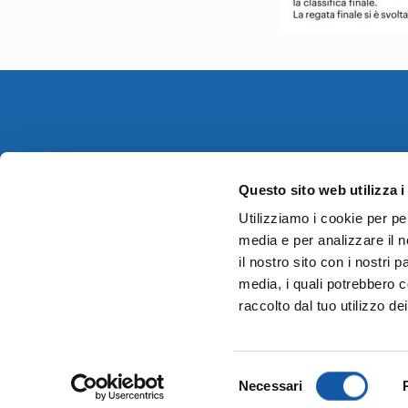
I.C.P. SpA a socio unico
Questo sito web utilizza i
Sede Legale:
Utilizziamo i cookie per pe
Via Dell’ Arcoveggio, 74/2 – 40128 Bologna
media e per analizzare il n
Partita IVA – Codice Fiscale 03438751202
il nostro sito con i nostri 
R.E.A. 03438751202
media, i quali potrebbero c
Cap. Soc. Euro 4.593.054,00 i.v.
raccolto dal tuo utilizzo dei
Selezione
Necessari
del