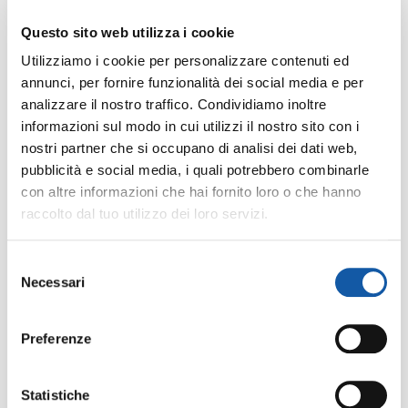
Questo sito web utilizza i cookie
Utilizziamo i cookie per personalizzare contenuti ed
annunci, per fornire funzionalità dei social media e per
analizzare il nostro traffico. Condividiamo inoltre
informazioni sul modo in cui utilizzi il nostro sito con i
nostri partner che si occupano di analisi dei dati web,
pubblicità e social media, i quali potrebbero combinarle
con altre informazioni che hai fornito loro o che hanno
Siamo orgogliosi di annunciare che CAFFARO INDUSTRIE S.p.A.
raccolto dal tuo utilizzo dei loro servizi.
ha ottenuto la Medaglia d’Argento EcoVadis, con un punteggio
complessivo di 75/100. Questo importante riconoscimento ci
colloca tra il 15% delle aziende migliori valutate negli ultimi 12
Selezione
mesi e rappresenta una conferma concreta del nostro
Necessari
del
impegno verso la sostenibilità, l’etica e la responsabilità
consenso
sociale. Continueremo a lavorare con determinazione per
migliorare le nostre performance ESG e contribuire a un futuro
Preferenze
più sostenibile.
Statistiche