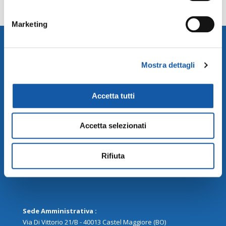
Pagina ufficiale Ecovadis
Marketing
Mostra dettagli
I.C.P. SpA a socio unico
Accetta tutti
Sede Legale:
Via Dell’ Arcoveggio, 74/2 – 40128 Bologna
Accetta selezionati
Partita IVA – Codice Fiscale 03438751202
R.E.A. 03438751202
Cap. Soc. Euro 4.593.054,00 i.v.
Rifiuta
Sede Amministrativa :
Via Di Vittorio 21/B - 40013 Castel Maggiore (BO)