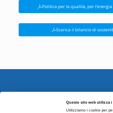
Politica per la qualità, per l’energi
Scarica il bilancio di sosteni
I.C.P. SpA a socio unico
Questo sito web utilizza i
Sede Legale:
Utilizziamo i cookie per pe
Via Dell’ Arcoveggio, 74/2 – 40128 Bologna