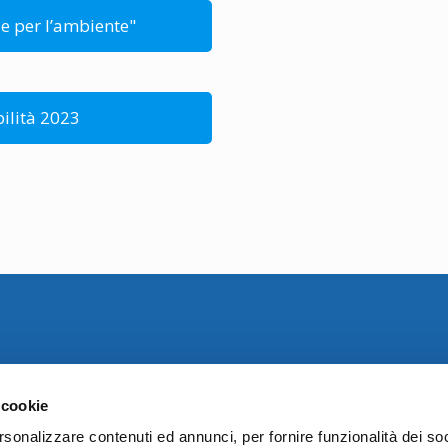
a e per l’ambiente"
bilità 2023
 cookie
Sede Amministrativa :
rsonalizzare contenuti ed annunci, per fornire funzionalità dei soc
Via Di Vittorio 21/B - 40013 Castel Maggiore (BO)